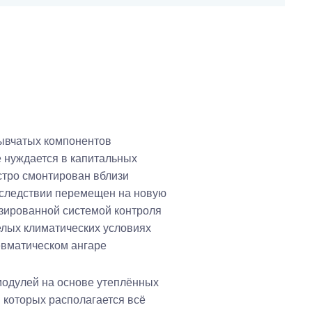
ывчатых компонентов
 нуждается в капитальных
ыстро смонтирован вблизи
оследствии перемещен на новую
зированной системой контроля
елых климатических условиях
евматическом ангаре
модулей на основе утеплённых
в которых располагается всё