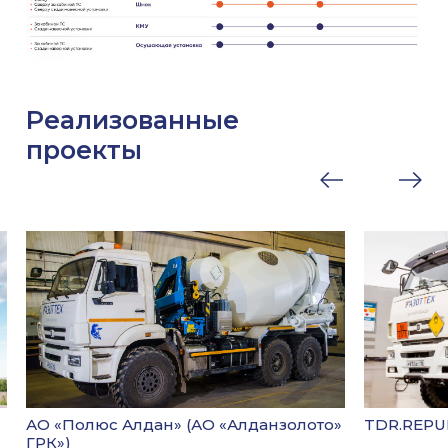
Реализованные
проекты
АО «Полюс Алдан» (АО «Алданзолото»
TDR.REPU
ГРК»)