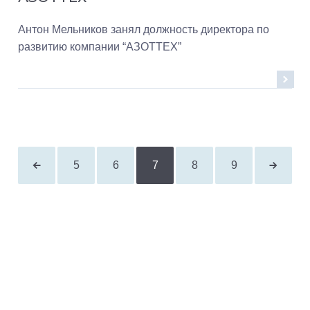
Антон Мельников занял должность директора по
развитию компании “АЗОТТЕХ”
5
6
7
8
9